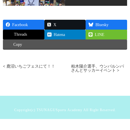
CONTACT
080-4730-0627
Facebook
X
Bluesky
Threads
Hatena
LINE
Copy
<
鹿沼いちごフェスにて！！
柏木陽介選手、ウンパルンパ
さんとサッカーイベント
>
Copyright(c) TSUNAGUSports Academy All Right Reserved.