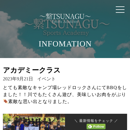
TOP
RESSON
INSTRUCTOR
INFOMATION
PRICE
アカデミークラス
QUESTION
2023年9月21日
イベント
とても素敵なキャンプ場レッドロックさんにてBBQをし
ました！！川でもたくさん遊び、美味しいお肉をがぶり
INFOMATION
素敵な思い出となりました。
SUPPORTER
＼ 最新情報をチェック ／